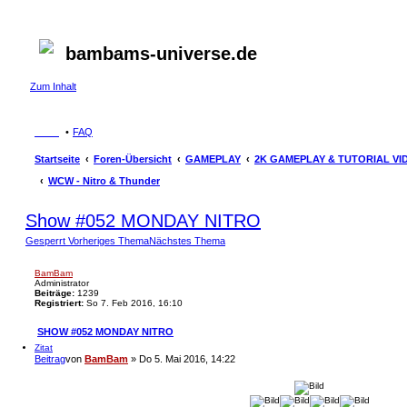
bambams-universe.de
Zum Inhalt
FAQ
Startseite
Foren-Übersicht
GAMEPLAY
2K GAMEPLAY & TUTORIAL VI
WCW - Nitro & Thunder
Show #052 MONDAY NITRO
Gesperrt
Vorheriges Thema
Nächstes Thema
BamBam
Administrator
Beiträge:
1239
Registriert:
So 7. Feb 2016, 16:10
SHOW #052 MONDAY NITRO
Zitat
Beitrag
von
BamBam
»
Do 5. Mai 2016, 14:22