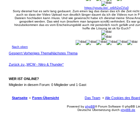
https://youtu.be/_ot9A2oCVu0
Sorry diesmal hat es sehr lang gedauert. Zum einen lag das daran das ich die Zeit nic
auch so dass der Video Upload nun deutlich länger dauert da ich die Videos nun in F
Dateien hochladen kann /muss. Und wie gewünscht habe ich diesmal meine Show Ansic
gespoilert werden. Das wird nun (insofern man langsam scrollt) verhindert. Es war g
hinzubekommen das es vom Erscheinungsbild auch mir persönlich noch gefällt und zum 
hoffe die Lösung ist ok für Euch?
Nach oben
Gesperrt
Vorheriges Thema
Nächstes Thema
Zurück zu „WCW - Nitro & Thunder“
WER IST ONLINE?
Mitglieder in diesem Forum: 0 Mitglieder und 1 Gast
Startseite
Foren-Übersicht
Das Team
Alle Cookies des Boar
Powered by
phpBB
® Forum Software © phpBB Lim
Deutsche Übersetzung durch
phpBB.de