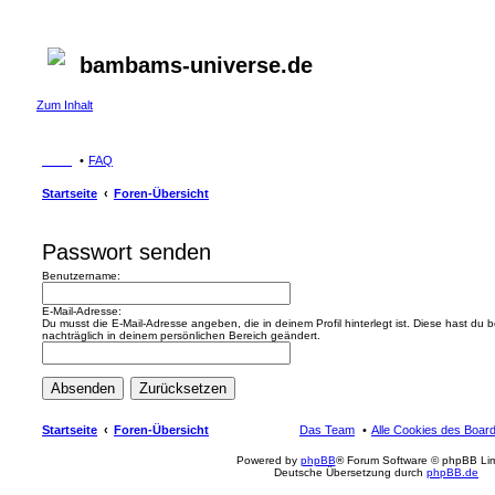
bambams-universe.de
Zum Inhalt
FAQ
Startseite
Foren-Übersicht
Passwort senden
Benutzername:
E-Mail-Adresse:
Du musst die E-Mail-Adresse angeben, die in deinem Profil hinterlegt ist. Diese hast du
nachträglich in deinem persönlichen Bereich geändert.
Startseite
Foren-Übersicht
Das Team
Alle Cookies des Boar
Powered by
phpBB
® Forum Software © phpBB Lim
Deutsche Übersetzung durch
phpBB.de