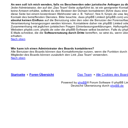
An wen soll ich mich wenden, falls es Beschwerden oder juristische Anfragen zu d
Jeder Administrator, der auf der „Das Team“-Seite aufgeführt ist, ist ein geeigneter Kon
keine Antwort erhältst, solltest du den Besitzer der Domain kontaktieren (führe dazu ein
diese Seite bei einem kostenlosen Webhoster wie z. B. Yahoo!, free.fr, funpic.de usw. l
Kontakt des betreffenden Dienstes. Bitte beachte, dass phpBB Limited (phpBB.com) u
absolut keinen Einfluss
auf die Benutzung oder den oder die Benutzer der Forensoftwa
Verantwortung herangezogen werden können. Kontaktiere daher nie phpBB Limited oder
Zusammenhang mit jeglichen juristischen Fragen (Unterlassungserklärungen, Haftungsfr
Websiten phpbb.com, phpbb.de oder die phpBB-Software selbst beziehen. Falls du php
E-Mails schreibst, die die
Softwarenutzung durch Dritte
betreffen, so wirst du, wenn üb
erhalten.
Nach oben
Wie kann ich einen Administrator des Boards kontaktieren?
Alle Benutzer des Boards können das Kontaktformular nutzen, wenn die Funktion durch di
Mitglieder des Boards können zusätzlich den Link „Das Team“ verwenden.
Nach oben
Startseite
Foren-Übersicht
Das Team
Alle Cookies des Boar
Powered by
phpBB
® Forum Software © phpBB Lim
Deutsche Übersetzung durch
phpBB.de