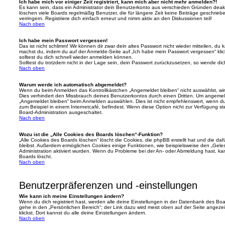
Ich habe mich vor einiger Zeit registriert, kann mich aber nicht mehr anmelden?!
Es kann sein, dass ein Administrator dein Benutzerkonto aus verschieden Gründen deakt
löschen viele Boards regelmäßig Benutzer, die für längere Zeit keine Beiträge geschri
verringern. Registriere dich einfach erneut und nimm aktiv an den Diskussionen teil!
Nach oben
Ich habe mein Passwort vergessen!
Das ist nicht schlimm! Wir können dir zwar dein altes Passwort nicht wieder mitteilen, du
machst du, indem du auf der Anmelde-Seite auf „Ich habe mein Passwort vergessen“ kli
solltest du dich schnell wieder anmelden können.
Solltest du trotzdem nicht in der Lage sein, dein Passwort zurückzusetzen, so wende dic
Nach oben
Warum werde ich automatisch abgemeldet?
Wenn du beim Anmelden das Kontrollkästchen „Angemeldet bleiben“ nicht auswählst, wirs
Dies verhindert den Missbrauch deines Benutzerkontos durch einen Dritten. Um angemel
„Angemeldet bleiben“ beim Anmelden auswählen. Dies ist nicht empfehlenswert, wenn du
zum Beispiel in einem Internetcafé, befindest. Wenn diese Option nicht zur Verfügung st
Board-Administration ausgeschaltet.
Nach oben
Wozu ist die „Alle Cookies des Boards löschen“-Funktion?
„Alle Cookies des Boards löschen“ löscht die Cookies, die phpBB erstellt hat und die d
bleibst. Außerdem ermöglichen Cookies einige Funktionen, wie beispielsweise den „Geles
Administration aktiviert wurden. Wenn du Probleme bei der An- oder Abmeldung hast, ka
Boards löscht.
Nach oben
Benutzerpräferenzen und -einstellungen
Wie kann ich meine Einstellungen ändern?
Wenn du dich registriert hast, werden alle deine Einstellungen in der Datenbank des Bo
gehe in den „Persönlichen Bereich“; der Link dazu wird meist oben auf der Seite ange
klickst. Dort kannst du alle deine Einstellungen ändern.
Nach oben