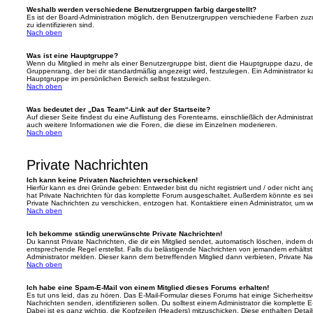
Weshalb werden verschiedene Benutzergruppen farbig dargestellt?
Es ist der Board-Administration möglich, den Benutzergruppen verschiedene Farben zuzut
zu identifizieren sind.
Nach oben
Was ist eine Hauptgruppe?
Wenn du Mitglied in mehr als einer Benutzergruppe bist, dient die Hauptgruppe dazu, 
Gruppenrang, der bei dir standardmäßig angezeigt wird, festzulegen. Ein Administrator 
Hauptgruppe im persönlichen Bereich selbst festzulegen.
Nach oben
Was bedeutet der „Das Team“-Link auf der Startseite?
Auf dieser Seite findest du eine Auflistung des Forenteams, einschließlich der Administra
auch weitere Informationen wie die Foren, die diese im Einzelnen moderieren.
Nach oben
Private Nachrichten
Ich kann keine Privaten Nachrichten verschicken!
Hierfür kann es drei Gründe geben: Entweder bist du nicht registriert und / oder nicht a
hat Private Nachrichten für das komplette Forum ausgeschaltet. Außerdem könnte es sein
Private Nachrichten zu verschicken, entzogen hat. Kontaktiere einen Administrator, um we
Nach oben
Ich bekomme ständig unerwünschte Private Nachrichten!
Du kannst Private Nachrichten, die dir ein Mitglied sendet, automatisch löschen, indem 
entsprechende Regel erstellst. Falls du belästigende Nachrichten von jemandem erhälts
Administrator melden. Dieser kann dem betreffenden Mitglied dann verbieten, Private N
Nach oben
Ich habe eine Spam-E-Mail von einem Mitglied dieses Forums erhalten!
Es tut uns leid, das zu hören. Das E-Mail-Formular dieses Forums hat einige Sicherheits
Nachrichten senden, identifizieren sollen. Du solltest einem Administrator die komplette 
Dabei ist es ganz wichtig, die Kopfzeilen (Headers) mitzuschicken. Diese enthalten Detai