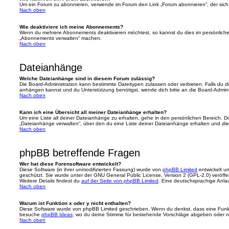
Um ein Forum zu abonnieren, verwende im Forum den Link „Forum abonnieren“, der sich 
Nach oben
Wie deaktiviere ich meine Abonnements?
Wenn du mehrere Abonnements deaktivieren möchtest, so kannst du dies im persönlichen
„Abonnements verwalten“ machen.
Nach oben
Dateianhänge
Welche Dateianhänge sind in diesem Forum zulässig?
Die Board-Administration kann bestimmte Dateitypen zulassen oder verbieten. Falls du dir
anhängen kannst und du Unterstützung benötigst, wende dich bitte an die Board-Adminis
Nach oben
Kann ich eine Übersicht all meiner Dateianhänge erhalten?
Um eine Liste all deiner Dateianhänge zu erhalten, gehe in den persönlichen Bereich. Dor
„Dateianhänge verwalten“, über den du eine Liste deiner Dateianhänge erhalten und die
Nach oben
phpBB betreffende Fragen
Wer hat diese Forensoftware entwickelt?
Diese Software (in ihrer unmodifizierten Fassung) wurde von
phpBB Limited
entwickelt und
geschützt. Sie wurde unter der GNU General Public License, Version 2 (GPL-2.0) veröffen
Weitere Details findest du
auf der Seite von phpBB Limited
. Eine deutschsprachige Anlauf
Nach oben
Warum ist Funktion x oder y nicht enthalten?
Diese Software wurde von phpBB Limited geschrieben. Wenn du denkst, dass eine Funkt
besuche
phpBB Ideas
, wo du deine Stimme für bestehende Vorschläge abgeben oder n
Nach oben