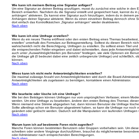
Wie kann ich meinem Beitrag eine Signatur anfügen?
Um eine Signatur an deinen Beitrag anzufügen, musst du zunächst eine solche in den E
Bereich entwerfen. Nachdem du die Signatur erstellt und gespeichert hast, kannst du in
anhängen“ aktivieren. Du kannst eine Signatur auch hinzufügen, indem du in deinem p
Anhängen deiner Signatur aktivierst. Wenn du einen einzelnen Beitrag dennoch ohne Si
dort einfach das Kontrollkästchen „Signatur anhängen“ wieder deaktivieren.
Nach oben
Wie kann ich eine Umfrage erstellen?
Wenn du ein neues Thema eröffnest oder den ersten Beitrag eines Themas bearbeitest, 
erstellen“ unterhalb des Formulars zur Beitragserstellung. Solltest du diesen Bereich ni
wahrscheinlich nicht die Berechtigung, Umfragen zu erstellen. Du solltest einen Titel un
die entsprechenden Felder eingeben und dabei sicherstellen, dass jede Antwortmöglichkei
auch unter „Auswahlmöglichkeiten pro Benutzer“ festlegen, wie viele Optionen ein Benutz
die Umfrage gilt (0 bedeutet dabei eine zeitlich unbegrenzte Umfrage) und schließlich, 
können.
Nach oben
Wieso kann ich nicht mehr Antwortmöglichkeiten erstellen?
Die maximal zulässige Anzahl von Antwortmöglichkeiten wird durch die Board-Administrat
Antwortmöglichkeiten als zugelassen zu benötigen, kontaktiere einen Administrator.
Nach oben
Wie bearbeite oder lösche ich eine Umfrage?
Wie bei den Beiträgen können Umfragen nur vom ursprünglichen Verfasser, einem Modera
werden. Um eine Umfrage zu bearbeiten, ändere den ersten Beitrag des Themas; dieser i
Wenn niemand eine Stimme abgegeben hat, dann können Benutzer die Umfrage löschen
Sollte allerdings schon ein Benutzer abgestimmt haben, so kann die Umfrage nur noch 
geändert oder gelöscht werden. Dadurch soll die Manipulation von laufenden Umfragen 
Nach oben
Warum kann ich auf bestimmte Foren nicht zugreifen?
Manche Foren können bestimmten Benutzern oder Gruppen vorbehalten sein. Um diese e
schreiben oder andere Vorgänge durchzuführen, brauchst du möglicherweise besondere
oder Administrator nach entsprechenden Berechtigungen.
Nach oben