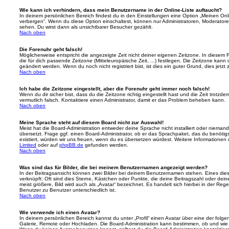
Wie kann ich verhindern, dass mein Benutzername in der Online-Liste auftaucht?
In deinem persönlichen Bereich findest du in den Einstellungen eine Option „Meinen On
verbergen“. Wenn du diese Option einschaltest, können nur Administratoren, Moderatore
sehen. Du wirst dann als unsichtbarer Besucher gezählt.
Nach oben
Die Forenuhr geht falsch!
Möglicherweise entspricht die angezeigte Zeit nicht deiner eigenen Zeitzone. In diesem Fa
die für dich passende Zeitzone (Mitteleuropäische Zeit, ...) festlegen. Die Zeitzone kann
geändert werden. Wenn du noch nicht registriert bist, ist dies ein guter Grund, dies jetzt 
Nach oben
Ich habe die Zeitzone eingestellt, aber die Forenuhr geht immer noch falsch!
Wenn du dir sicher bist, dass du die Zeitzone richtig eingestellt hast und die Zeit trotzde
vermutlich falsch. Kontaktiere einen Administrator, damit er das Problem beheben kann.
Nach oben
Meine Sprache steht auf diesem Board nicht zur Auswahl!
Meist hat die Board-Administration entweder deine Sprache nicht installiert oder nieman
übersetzt. Frage ggf. einen Board-Administrator, ob er das Sprachpaket, das du benötigst,
existiert, würden wir uns freuen, wenn du es übersetzen würdest. Weitere Informatione
Limited
oder auf
phpBB.de
gefunden werden.
Nach oben
Was sind das für Bilder, die bei meinem Benutzernamen angezeigt werden?
In der Beitragsansicht können zwei Bilder bei deinem Benutzernamen stehen. Eines diese
verknüpft: Oft sind dies Sterne, Kästchen oder Punkte, die deine Beitragszahl oder de
meist größere, Bild wird auch als „Avatar“ bezeichnet. Es handelt sich hierbei in der Reg
Benutzer zu Benutzer unterschiedlich ist.
Nach oben
Wie verwende ich einen Avatar?
In deinem persönlichen Bereich kannst du unter „Profil“ einen Avatar über eine der folg
Galerie, Remote oder Hochladen. Die Board-Administration kann bestimmen, ob und wie