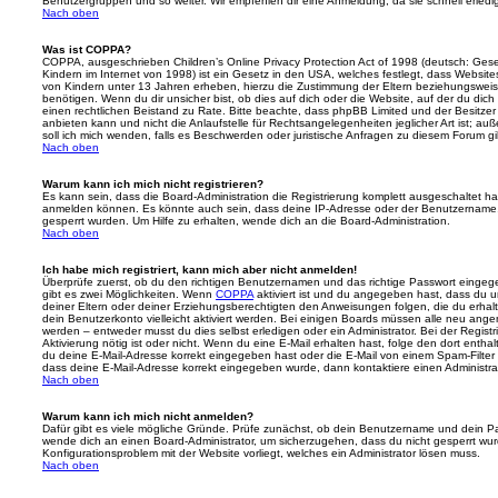
Benutzergruppen und so weiter. Wir empfehlen dir eine Anmeldung, da sie schnell erledigt i
Nach oben
Was ist COPPA?
COPPA, ausgeschrieben Children’s Online Privacy Protection Act of 1998 (deutsch: Ges
Kindern im Internet von 1998) ist ein Gesetz in den USA, welches festlegt, dass Website
von Kindern unter 13 Jahren erheben, hierzu die Zustimmung der Eltern beziehungswei
benötigen. Wenn du dir unsicher bist, ob dies auf dich oder die Website, auf der du dich zu
einen rechtlichen Beistand zu Rate. Bitte beachte, dass phpBB Limited und der Besitze
anbieten kann und nicht die Anlaufstelle für Rechtsangelegenheiten jeglicher Art ist; au
soll ich mich wenden, falls es Beschwerden oder juristische Anfragen zu diesem Forum g
Nach oben
Warum kann ich mich nicht registrieren?
Es kann sein, dass die Board-Administration die Registrierung komplett ausgeschaltet h
anmelden können. Es könnte auch sein, dass deine IP-Adresse oder der Benutzername, m
gesperrt wurden. Um Hilfe zu erhalten, wende dich an die Board-Administration.
Nach oben
Ich habe mich registriert, kann mich aber nicht anmelden!
Überprüfe zuerst, ob du den richtigen Benutzernamen und das richtige Passwort einge
gibt es zwei Möglichkeiten. Wenn
COPPA
aktiviert ist und du angegeben hast, dass du un
deiner Eltern oder deiner Erziehungsberechtigten den Anweisungen folgen, die du erhalte
dein Benutzerkonto vielleicht aktiviert werden. Bei einigen Boards müssen alle neu angem
werden – entweder musst du dies selbst erledigen oder ein Administrator. Bei der Registri
Aktivierung nötig ist oder nicht. Wenn du eine E-Mail erhalten hast, folge den dort ent
du deine E-Mail-Adresse korrekt eingegeben hast oder die E-Mail von einem Spam-Filter b
dass deine E-Mail-Adresse korrekt eingegeben wurde, dann kontaktiere einen Administrat
Nach oben
Warum kann ich mich nicht anmelden?
Dafür gibt es viele mögliche Gründe. Prüfe zunächst, ob dein Benutzername und dein Pass
wende dich an einen Board-Administrator, um sicherzugehen, dass du nicht gesperrt wurde
Konfigurationsproblem mit der Website vorliegt, welches ein Administrator lösen muss.
Nach oben