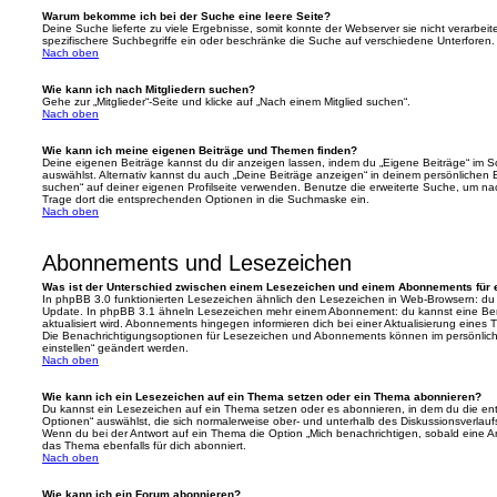
Warum bekomme ich bei der Suche eine leere Seite?
Deine Suche lieferte zu viele Ergebnisse, somit konnte der Webserver sie nicht verarbei
spezifischere Suchbegriffe ein oder beschränke die Suche auf verschiedene Unterforen.
Nach oben
Wie kann ich nach Mitgliedern suchen?
Gehe zur „Mitglieder“-Seite und klicke auf „Nach einem Mitglied suchen“.
Nach oben
Wie kann ich meine eigenen Beiträge und Themen finden?
Deine eigenen Beiträge kannst du dir anzeigen lassen, indem du „Eigene Beiträge“ im Sc
auswählst. Alternativ kannst du auch „Deine Beiträge anzeigen“ in deinem persönlichen 
suchen“ auf deiner eigenen Profilseite verwenden. Benutze die erweiterte Suche, um na
Trage dort die entsprechenden Optionen in die Suchmaske ein.
Nach oben
Abonnements und Lesezeichen
Was ist der Unterschied zwischen einem Lesezeichen und einem Abonnements für
In phpBB 3.0 funktionierten Lesezeichen ähnlich den Lesezeichen in Web-Browsern: du
Update. In phpBB 3.1 ähneln Lesezeichen mehr einem Abonnement: du kannst eine Ben
aktualisiert wird. Abonnements hingegen informieren dich bei einer Aktualisierung eine
Die Benachrichtigungsoptionen für Lesezeichen und Abonnements können im persönlich
einstellen“ geändert werden.
Nach oben
Wie kann ich ein Lesezeichen auf ein Thema setzen oder ein Thema abonnieren?
Du kannst ein Lesezeichen auf ein Thema setzen oder es abonnieren, in dem du die e
Optionen“ auswählst, die sich normalerweise ober- und unterhalb des Diskussionsverlau
Wenn du bei der Antwort auf ein Thema die Option „Mich benachrichtigen, sobald eine Ant
das Thema ebenfalls für dich abonniert.
Nach oben
Wie kann ich ein Forum abonnieren?