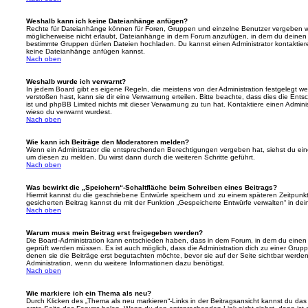
Weshalb kann ich keine Dateianhänge anfügen?
Rechte für Dateianhänge können für Foren, Gruppen und einzelne Benutzer vergeben we
möglicherweise nicht erlaubt, Dateianhänge in dem Forum anzufügen, in dem du deinen 
bestimmte Gruppen dürfen Dateien hochladen. Du kannst einen Administrator kontaktieren, 
keine Dateianhänge anfügen kannst.
Nach oben
Weshalb wurde ich verwarnt?
In jedem Board gibt es eigene Regeln, die meistens von der Administration festgelegt 
verstoßen hast, kann sie dir eine Verwarnung erteilen. Bitte beachte, dass dies die Ent
ist und phpBB Limited nichts mit dieser Verwarnung zu tun hat. Kontaktiere einen Administr
wieso du verwarnt wurdest.
Nach oben
Wie kann ich Beiträge den Moderatoren melden?
Wenn ein Administrator die entsprechenden Berechtigungen vergeben hat, siehst du eine
um diesen zu melden. Du wirst dann durch die weiteren Schritte geführt.
Nach oben
Was bewirkt die „Speichern“-Schaltfläche beim Schreiben eines Beitrags?
Hiermit kannst du die geschriebene Entwürfe speichern und zu einem späteren Zeitpunk
gesicherten Beitrag kannst du mit der Funktion „Gespeicherte Entwürfe verwalten“ in de
Nach oben
Warum muss mein Beitrag erst freigegeben werden?
Die Board-Administration kann entschieden haben, dass in dem Forum, in dem du einen Bei
geprüft werden müssen. Es ist auch möglich, dass die Administration dich zu einer Grup
denen sie die Beiträge erst begutachten möchte, bevor sie auf der Seite sichtbar werden.
Administration, wenn du weitere Informationen dazu benötigst.
Nach oben
Wie markiere ich ein Thema als neu?
Durch Klicken des „Thema als neu markieren“-Links in der Beitragsansicht kannst du d