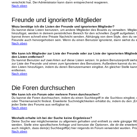
verschickt hat. Der Administrator kann dann entsprechend reagieren.
Nach oben
Freunde und ignorierte Mitglieder
Wozu benötige ich die Listen der Freunde und ignorierten Mitglieder?
Du kannst diese Listen benutzen, um andere Mitglieder des Boards zu verwalten. Mitglied
hinzufügst, werden in deinem persönlichen Bereich für den schnellen Zugriff aufgelistet.
kannst ihnen schnell eine Private Nachricht senden. Abhängig von dem Style, den du v
Freunde auch hervorgehoben sein. Wenn du einen Benutzer ignorierst, dann siehst du s
Nach oben
Wie kann ich Mitglieder zur Liste der Freunde oder zur Liste der ignorierten Mitglie
den Listen entfernen?
Du kannst Benutzer auf zwei Arten auf diese Listen setzen: In jedem Benutzerprofil sieh
zur Liste der Freunde und einen zum Ignorieren des Benutzers. Außerdem kannst du im p
den Listen hinzufügen, indem du deren Benutzernamen eingibst. An gleicher Stelle kann
entfernen.
Nach oben
Die Foren durchsuchen
Wie kann ich ein Forum oder mehrere Foren durchsuchen?
Du kannst die Foren durchsuchen, indem du einen Suchbegriff in die Suchbox eingibst, d
oder Themenansicht findest. Erweiterte Suchmöglichkeiten erhältst du, indem du den „Erw
jeder Seite des Forums aus verfügbar ist.
Nach oben
Weshalb erhalte ich bei der Suche keine Ergebnisse?
Deine Suche war möglicherweise zu allgemein gehalten und enthielt zu viele gängige Wör
werden. Stelle eine spezifischere Anfrage und benutze die Optionen, die dir die erweiter
auch möglich, dass dein(e) Suchbegriff(e) hier nirgends im Forum verwendet wurden. Prüf
Nach oben