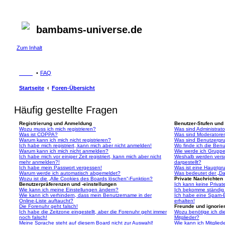
bambams-universe.de
Zum Inhalt
FAQ
Startseite
Foren-Übersicht
Häufig gestellte Fragen
Registrierung und Anmeldung
Benutzer-Stufen und
Wozu muss ich mich registrieren?
Was sind Administrat
Was ist COPPA?
Was sind Moderatore
Warum kann ich mich nicht registrieren?
Was sind Benutzergr
Ich habe mich registriert, kann mich aber nicht anmelden!
Wo finde ich die Benu
Warum kann ich mich nicht anmelden?
Wie werde ich Gruppe
Ich habe mich vor einiger Zeit registriert, kann mich aber nicht
Weshalb werden vers
mehr anmelden?!
dargestellt?
Ich habe mein Passwort vergessen!
Was ist eine Hauptgr
Warum werde ich automatisch abgemeldet?
Was bedeutet der „Das
Wozu ist die „Alle Cookies des Boards löschen“-Funktion?
Private Nachrichten
Benutzerpräferenzen und -einstellungen
Ich kann keine Privat
Wie kann ich meine Einstellungen ändern?
Ich bekomme ständig 
Wie kann ich verhindern, dass mein Benutzername in der
Ich habe eine Spam-E
Online-Liste auftaucht?
erhalten!
Die Forenuhr geht falsch!
Freunde und ignorier
Ich habe die Zeitzone eingestellt, aber die Forenuhr geht immer
Wozu benötige ich die
noch falsch!
Mitglieder?
Meine Sprache steht auf diesem Board nicht zur Auswahl!
Wie kann ich Mitgliede