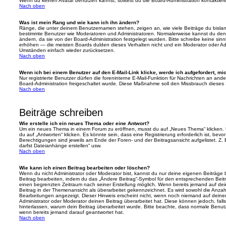
Wenn du keinen Avatar benutzen kannst, solltest du die Board-Administration kontaktier
Nach oben
Was ist mein Rang und wie kann ich ihn ändern?
Ränge, die unter deinem Benutzernamen stehen, zeigen an, wie viele Beiträge du bislang e
bestimmte Benutzer wie Moderatoren und Administratoren. Normalerweise kannst du den 
ändern, da sie von der Board-Administration festgelegt wurden. Bitte schreibe keine si
erhöhen — die meisten Boards dulden dieses Verhalten nicht und ein Moderator oder Adm
Umständen einfach wieder zurücksetzen.
Nach oben
Wenn ich bei einem Benutzer auf den E-Mail-Link klicke, werde ich aufgefordert, m
Nur registrierte Benutzer dürfen die foreninterne E-Mail-Funktion für Nachrichten an ande
Board-Administration freigeschaltet wurde. Diese Maßnahme soll den Missbrauch dieses
Nach oben
Beiträge schreiben
Wie erstelle ich ein neues Thema oder eine Antwort?
Um ein neues Thema in einem Forum zu eröffnen, musst du auf „Neues Thema“ klicken. 
du auf „Antworten“ klicken. Es könnte sein, dass eine Registrierung erforderlich ist, bev
Berechtigungen sind jeweils am Ende der Foren- und der Beitragsansicht aufgelistet. Z. 
darfst Dateianhänge erstellen“ usw.
Nach oben
Wie kann ich einen Beitrag bearbeiten oder löschen?
Wenn du nicht Administrator oder Moderator bist, kannst du nur deine eigenen Beiträge
Beitrag bearbeiten, indem du das „Ändere Beitrag“-Symbol für den entsprechenden Beitrag 
einen begrenzten Zeitraum nach seiner Erstellung möglich. Wenn bereits jemand auf dein
Beitrag in der Themenansicht als überarbeitet gekennzeichnet. Es wird sowohl die Anzahl
Bearbeitungen angezeigt. Dieser Hinweis erscheint nicht, wenn noch niemand auf deine
Administrator oder Moderator deinen Beitrag überarbeitet hat. Diese können jedoch, falls 
hinterlassen, warum dein Beitrag überarbeitet wurde. Bitte beachte, dass normale Benut
wenn bereits jemand darauf geantwortet hat.
Nach oben