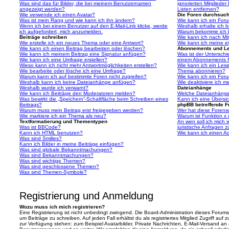
Was sind das für Bilder, die bei meinem Benutzernamen
ignorierten Mitgliede
angezeigt werden?
Listen entfernen?
Wie verwende ich einen Avatar?
Die Foren durchsuc
Was ist mein Rang und wie kann ich ihn ändern?
Wie kann ich ein For
Wenn ich bei einem Benutzer auf den E-Mail-Link klicke, werde
Weshalb erhalte ich 
ich aufgefordert, mich anzumelden.
Warum bekomme ich be
Beiträge schreiben
Wie kann ich nach Mi
Wie erstelle ich ein neues Thema oder eine Antwort?
Wie kann ich meine e
Wie kann ich einen Beitrag bearbeiten oder löschen?
Abonnements und L
Wie kann ich meinem Beitrag eine Signatur anfügen?
Was ist der Untersch
Wie kann ich eine Umfrage erstellen?
einem Abonnements f
Wieso kann ich nicht mehr Antwortmöglichkeiten erstellen?
Wie kann ich ein Les
Wie bearbeite oder lösche ich eine Umfrage?
Thema abonnieren?
Warum kann ich auf bestimmte Foren nicht zugreifen?
Wie kann ich ein For
Weshalb kann ich keine Dateianhänge anfügen?
Wie deaktiviere ich 
Weshalb wurde ich verwarnt?
Dateianhänge
Wie kann ich Beiträge den Moderatoren melden?
Welche Dateianhänge 
Was bewirkt die „Speichern“-Schaltfläche beim Schreiben eines
Kann ich eine Übersic
Beitrags?
phpBB betreffende F
Warum muss mein Beitrag erst freigegeben werden?
Wer hat diese Forenso
Wie markiere ich ein Thema als neu?
Warum ist Funktion x 
Textformatierung und Thementypen
An wen soll ich mich
Was ist BBCode?
juristische Anfragen 
Kann ich HTML benutzen?
Wie kann ich einen Ad
Was sind Smilies?
Kann ich Bilder in meine Beiträge einfügen?
Was sind globale Bekanntmachungen?
Was sind Bekanntmachungen?
Was sind wichtige Themen?
Was sind geschlossene Themen?
Was sind Themen-Symbole?
Registrierung und Anmeldung
Wozu muss ich mich registrieren?
Eine Registrierung ist nicht unbedingt zwingend. Die Board-Administration dieses Forums 
um Beiträge zu schreiben. Auf jeden Fall erhältst du als registriertes Mitglied Zugriff auf
zur Verfügung stehen: zum Beispiel Avatarbilder, Private Nachrichten, E-Mail-Versand an an