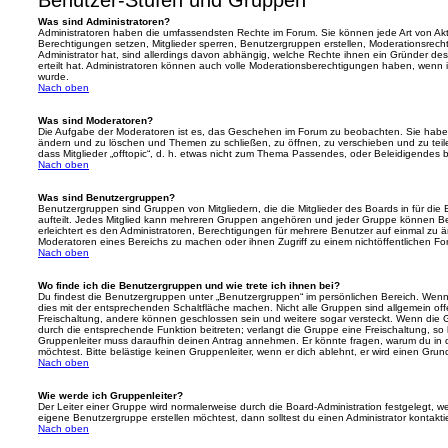
Benutzer-Stufen und Gruppen
Was sind Administratoren?
Administratoren haben die umfassendsten Rechte im Forum. Sie können jede Art von Akt
Berechtigungen setzen, Mitglieder sperren, Benutzergruppen erstellen, Moderationsrech
Administrator hat, sind allerdings davon abhängig, welche Rechte ihnen ein Gründer des
erteilt hat. Administratoren können auch volle Moderationsberechtigungen haben, wenn 
wurde.
Nach oben
Was sind Moderatoren?
Die Aufgabe der Moderatoren ist es, das Geschehen im Forum zu beobachten. Sie haben
ändern und zu löschen und Themen zu schließen, zu öffnen, zu verschieben und zu teil
dass Mitglieder „offtopic“, d. h. etwas nicht zum Thema Passendes, oder Beleidigendes 
Nach oben
Was sind Benutzergruppen?
Benutzergruppen sind Gruppen von Mitgliedern, die die Mitglieder des Boards in für die 
aufteilt. Jedes Mitglied kann mehreren Gruppen angehören und jeder Gruppe können Be
erleichtert es den Administratoren, Berechtigungen für mehrere Benutzer auf einmal zu 
Moderatoren eines Bereichs zu machen oder ihnen Zugriff zu einem nichtöffentlichen F
Nach oben
Wo finde ich die Benutzergruppen und wie trete ich ihnen bei?
Du findest die Benutzergruppen unter „Benutzergruppen“ im persönlichen Bereich. Wenn 
dies mit der entsprechenden Schaltfläche machen. Nicht alle Gruppen sind allgemein offe
Freischaltung, andere können geschlossen sein und weitere sogar versteckt. Wenn die Gr
durch die entsprechende Funktion beitreten; verlangt die Gruppe eine Freischaltung, so 
Gruppenleiter muss daraufhin deinen Antrag annehmen. Er könnte fragen, warum du i
möchtest. Bitte belästige keinen Gruppenleiter, wenn er dich ablehnt, er wird einen Gru
Nach oben
Wie werde ich Gruppenleiter?
Der Leiter einer Gruppe wird normalerweise durch die Board-Administration festgelegt, w
eigene Benutzergruppe erstellen möchtest, dann solltest du einen Administrator kontakti
Nach oben