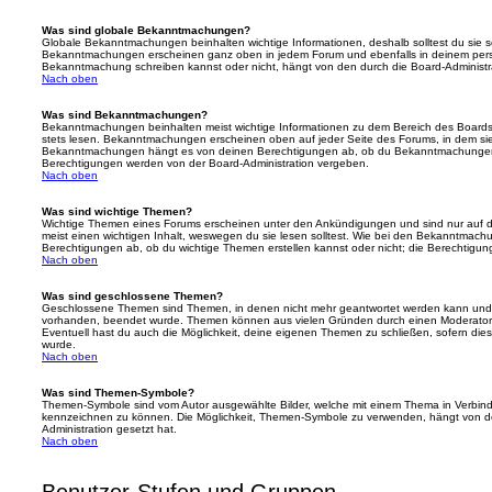
Was sind globale Bekanntmachungen?
Globale Bekanntmachungen beinhalten wichtige Informationen, deshalb solltest du sie s
Bekanntmachungen erscheinen ganz oben in jedem Forum und ebenfalls in deinem persö
Bekanntmachung schreiben kannst oder nicht, hängt von den durch die Board-Administ
Nach oben
Was sind Bekanntmachungen?
Bekanntmachungen beinhalten meist wichtige Informationen zu dem Bereich des Boards, i
stets lesen. Bekanntmachungen erscheinen oben auf jeder Seite des Forums, in dem sie 
Bekanntmachungen hängt es von deinen Berechtigungen ab, ob du Bekanntmachungen er
Berechtigungen werden von der Board-Administration vergeben.
Nach oben
Was sind wichtige Themen?
Wichtige Themen eines Forums erscheinen unter den Ankündigungen und sind nur auf d
meist einen wichtigen Inhalt, weswegen du sie lesen solltest. Wie bei den Bekanntmac
Berechtigungen ab, ob du wichtige Themen erstellen kannst oder nicht; die Berechtigunge
Nach oben
Was sind geschlossene Themen?
Geschlossene Themen sind Themen, in denen nicht mehr geantwortet werden kann und b
vorhanden, beendet wurde. Themen können aus vielen Gründen durch einen Moderator o
Eventuell hast du auch die Möglichkeit, deine eigenen Themen zu schließen, sofern dies
wurde.
Nach oben
Was sind Themen-Symbole?
Themen-Symbole sind vom Autor ausgewählte Bilder, welche mit einem Thema in Verbin
kennzeichnen zu können. Die Möglichkeit, Themen-Symbole zu verwenden, hängt von de
Administration gesetzt hat.
Nach oben