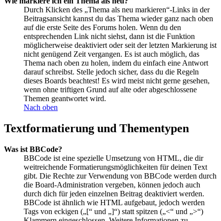
Wie markiere ich ein Thema als neu?
Durch Klicken des „Thema als neu markieren“-Links in der
Beitragsansicht kannst du das Thema wieder ganz nach oben
auf die erste Seite des Forums holen. Wenn du den
entsprechenden Link nicht siehst, dann ist die Funktion
möglicherweise deaktiviert oder seit der letzten Markierung ist
nicht genügend Zeit vergangen. Es ist auch möglich, das
Thema nach oben zu holen, indem du einfach eine Antwort
darauf schreibst. Stelle jedoch sicher, dass du die Regeln
dieses Boards beachtest! Es wird meist nicht gerne gesehen,
wenn ohne triftigen Grund auf alte oder abgeschlossene
Themen geantwortet wird.
Nach oben
Textformatierung und Thementypen
Was ist BBCode?
BBCode ist eine spezielle Umsetzung von HTML, die dir
weitreichende Formatierungsmöglichkeiten für deinen Text
gibt. Die Rechte zur Verwendung von BBCode werden durch
die Board-Administration vergeben, können jedoch auch
durch dich für jeden einzelnen Beitrag deaktiviert werden.
BBCode ist ähnlich wie HTML aufgebaut, jedoch werden
Tags von eckigen („[“ und „]“) statt spitzen („<“ und „>“)
Klammern eingeschlossen. Weitere Informationen zu