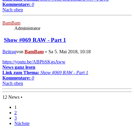
Kommentare:
0
Nach oben
BamBam
Administrator
Show #069 RAW - Part 1
Beitrag
von
BamBam
»
Sa 5. Mai 2018, 10:18
https://youtu.be/ABPbSKgsAww
News ganz lesen
Link zum Thema:
Show #069 RAW - Part 1
Kommentare:
0
Nach oben
12 News •
1
2
3
Nächste