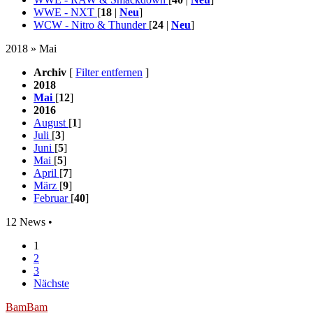
WWE - NXT
[
18
|
Neu
]
WCW - Nitro & Thunder
[
24
|
Neu
]
2018 » Mai
Archiv
[
Filter entfernen
]
2018
Mai
[
12
]
2016
August
[
1
]
Juli
[
3
]
Juni
[
5
]
Mai
[
5
]
April
[
7
]
März
[
9
]
Februar
[
40
]
12 News •
1
2
3
Nächste
BamBam