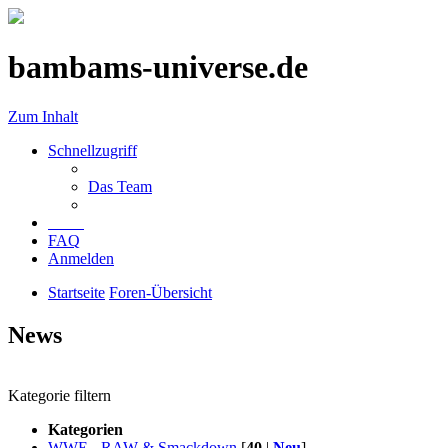
bambams-universe.de
Zum Inhalt
Schnellzugriff
Das Team
FAQ
Anmelden
Startseite
Foren-Übersicht
News
Kategorie filtern
Kategorien
WWE - RAW & Smackdown
[
40
|
Neu
]