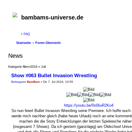
bambams-universe.de
FAQ
Startseite
Foren-Übersicht
News
Kategorie filtern
2016 » Juli
Show #063 Bullet Invasion Wrestling
Beitrag
von
BamBam
»
Do 7. Jul 2016, 13:55
https://youtu.be/0n0liuR2Ko4
So nun feiert Bullet Invasion Wrestling seine Premiere. Ich hoffe euch 
werde mich nachher gleich (habe heute Urlaub) noch an eine kommenti
machen die die Story Entwicklungen der letzten Spielwoche näher 
(insgesamt 7 Shows). Da ich gestern (ganztägig) am Oldschool Unive
und dort alle Shows und Storylines für die nächste Woche fertig ha