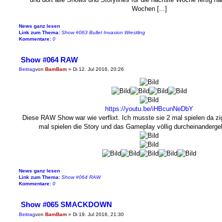
Wochen [...]
News ganz lesen
Link zum Thema:
Show #063 Bullet Invasion Wrestling
Kommentare:
0
Show #064 RAW
Beitrag
von
BamBam
»
Di 12. Jul 2016, 20:26
https://youtu.be/iHBcunNeDbY
Diese RAW Show war wie verflixt. Ich musste sie 2 mal spielen da z
mal spielen die Story und das Gameplay völlig durcheinanderg
News ganz lesen
Link zum Thema:
Show #064 RAW
Kommentare:
0
Show #065 SMACKDOWN
Beitrag
von
BamBam
»
Di 19. Jul 2016, 21:30