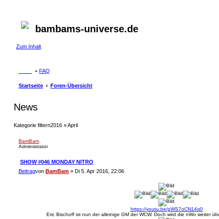
bambams-universe.de
Zum Inhalt
FAQ
Startseite
Foren-Übersicht
News
Kategorie filtern
2016 » April
BamBam
Administrator
SHOW #046 MONDAY NITRO
Beitrag
von
BamBam
»
Di 5. Apr 2016, 22:06
https://youtu.be/pWS7oCN14q0
Eric Bischoff ist nun der alleinige GM der WCW. Doch wird die nWo weiter üb