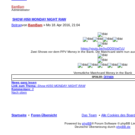
BamBam
Administrator
SHOW #050 MONDAY NIGHT RAW
Beitrag
von
BamBam
»
Mo 18. Apr 2016, 21:04
https://youtu.be/hoDOGVwi7cU
Zwei Shows vor dem PPV Money in the Bank. Die Matchcard steht nun auch 
Vermutliche Matchcard Money in the Bank
SPOILER:
ÖFFNEN
News ganz lesen
Link zum Thema:
Show #050 MONDAY NIGHT RAW
Kommentare:
0
Nach oben
Startseite
Foren-Übersicht
Das Team
Alle Cookies des Boar
Powered by
phpBB
® Forum Software © phpBB Lim
Deutsche Übersetzung durch
phpBB.de