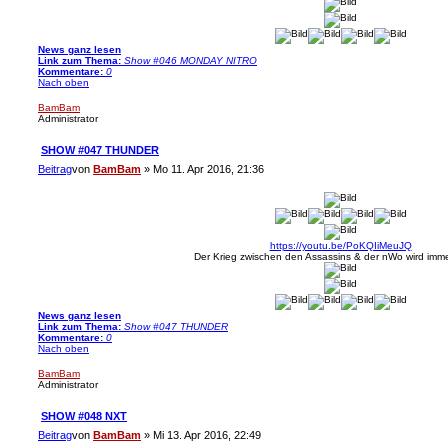
News ganz lesen
Link zum Thema:
Show #046 MONDAY NITRO
Kommentare:
0
Nach oben
BamBam
Administrator
SHOW #047 THUNDER
Beitrag
von
BamBam
»
Mo 11. Apr 2016, 21:36
https://youtu.be/PoKQIiMeuJQ
Der Krieg zwischen den Assassins & der nWo wird imme
News ganz lesen
Link zum Thema:
Show #047 THUNDER
Kommentare:
0
Nach oben
BamBam
Administrator
SHOW #048 NXT
Beitrag
von
BamBam
»
Mi 13. Apr 2016, 22:49