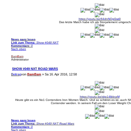
https://youtu.be/64dnNOgGwi0
Das letzte Match habe ich als Storyelement umgesch
News ganz lesen
Link zum Thema:
Show #048 NXT
Kommentare:
0
Nach oben
BamBam
Administrator
SHOW #049 NXT ROAD WARS
Beitrag
von
BamBam
»
Sa 16. Apr 2016, 12:58
https://youtu.be/skp14lbbvzM
Heute gibt es ein No1 Contenders Iron Women Match. Und so schlimm es ist..auch N
Contender werden. In seinem Fall um den Loser Weight C
News ganz lesen
Link zum Thema:
Show #049 NXT Road Wars
Kommentare:
0
Nach oben