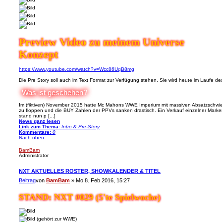
Preview Video zu meinem Universe
Konzept
https://www.youtube.com/watch?v=Wcc86UqB8mg
Die Pre Story soll auch im Text Format zur Verfügung stehen. Sie wird heute im Laufe des 
Was ist geschehen?
Im (fiktiven) November 2015 hatte Mc Mahons WWE Imperium mit massiven Absatzschwie
zu floppen und die BUY Zahlen der PPVs sanken drastisch. Ein Verkauf einzelner Marke
stand nun p [...]
News ganz lesen
Link zum Thema:
Intro & Pre-Story
Kommentare:
0
Nach oben
BamBam
Administrator
NXT AKTUELLES ROSTER, SHOWKALENDER & TITEL
Beitrag
von
BamBam
»
Mo 8. Feb 2016, 15:27
STAND: NXT #029 (5'te Spielwoche)
(gehört zur WWE)