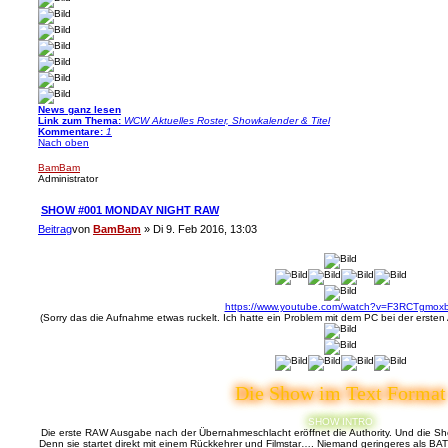
News ganz lesen
Link zum Thema:
WCW Aktuelles Roster, Showkalender & Titel
Kommentare:
1
Nach oben
BamBam
Administrator
SHOW #001 MONDAY NIGHT RAW
Beitrag
von
BamBam
»
Di 9. Feb 2016, 13:03
https://www.youtube.com/watch?v=F3RCTgmox
(Sorry das die Aufnahme etwas ruckelt. Ich hatte ein Problem mit dem PC bei der ersten 
Die Show im Text Format
SHOW INTRO
Die erste RAW Ausgabe nach der Übernahmeschlacht eröffnet die Authority. Und die Sho
Denn sie startet direkt mit einem Rückkehrer und Filmstar…. Niemand geringeres als BATI