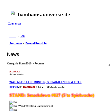
bambams-universe.de
Zum Inhalt
FAQ
Startseite
Foren-Übersicht
News
Kategorie filtern
2016 » Februar
4
BamBam
Administrator
WWE AKTUELLES ROSTER, SHOWKALENDER & TITEL
Beitrag
von
BamBam
»
So 7. Feb 2016, 21:22
STAND: Smackdown #027 (5'te Spielwoche)
World Wrestling Entertainment