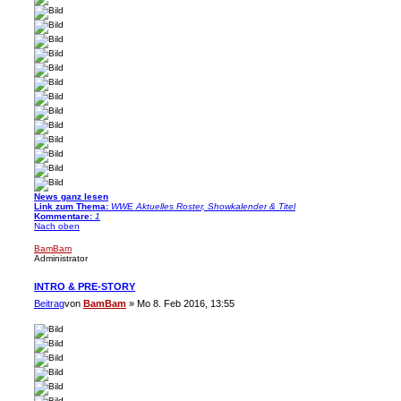
News ganz lesen
Link zum Thema:
WWE Aktuelles Roster, Showkalender & Titel
Kommentare:
1
Nach oben
BamBam
Administrator
INTRO & PRE-STORY
Beitrag
von
BamBam
»
Mo 8. Feb 2016, 13:55