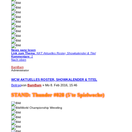
News ganz lesen
Link zum Thema:
NXT Aktuelles Roster, Showkalender & Titel
Kommentare:
1
Nach oben
BamBam
Administrator
WCW AKTUELLES ROSTER, SHOWKALENDER & TITEL
Beitrag
von
BamBam
»
Mo 8. Feb 2016, 15:46
STAND: Thunder #028 (5'te Spielwoche)
World Championship Wrestling