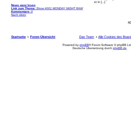
er in [...]
News ganz lesen
Link zum Thema:
Show #001 MONDAY NIGHT RAW
Kommentare:
0
Nach oben
4
Startseite
Foren-Übersicht
Das Team
Alle Cookies des Boar
Powered by
phpBB
® Forum Software © phpBB Lim
Deutsche Übersetzung durch
phpBB.de