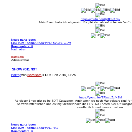
https://youtu.be/rXjJfGPKzgk
Main Event habe ich abgesetzt. Es gibt also ab sofort bei mir "nur
News ganz lesen
Link zum Thema:
Show #012 MAIN EVENT
Kommentare:
0
Nach oben
BamBam
Administrator
SHOW #011 NXT
Beitrag
von
BamBam
»
Di 9. Feb 2016, 14:25
https://youtu.be/ERwaLZzfK3M
Ab dieser Show gibt es bei NXT Cutszenen. Auch wenn sie noch Mangelware sind *g*
Show veröffentlichen und es folgt definitiv noch die PPV -NXT Arrival Kick Off Ausg
veröffentlicht wird muss ich sehen.
News ganz lesen
Link zum Thema:
Show #011 NXT
Kommentare:
0