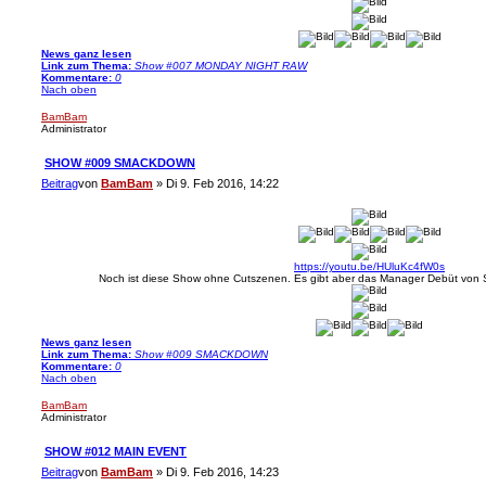
News ganz lesen
Link zum Thema:
Show #007 MONDAY NIGHT RAW
Kommentare:
0
Nach oben
BamBam
Administrator
SHOW #009 SMACKDOWN
Beitrag
von
BamBam
»
Di 9. Feb 2016, 14:22
https://youtu.be/HUluKc4fW0s
Noch ist diese Show ohne Cutszenen. Es gibt aber das Manager Debüt von S
News ganz lesen
Link zum Thema:
Show #009 SMACKDOWN
Kommentare:
0
Nach oben
BamBam
Administrator
SHOW #012 MAIN EVENT
Beitrag
von
BamBam
»
Di 9. Feb 2016, 14:23