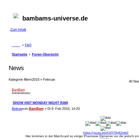
bambams-universe.de
Zum Inhalt
FAQ
Startseite
Foren-Übersicht
News
Kategorie filtern
2016 » Februar
40 Ne
BamBam
Administrator
SHOW #007 MONDAY NIGHT RAW
Beitrag
von
BamBam
»
Di 9. Feb 2016, 14:20
https://youtu.be/K3QT9y6Zmb0
Hier kommen in der Matchcard so einige Phantasie Elemente vor die jedoch ents