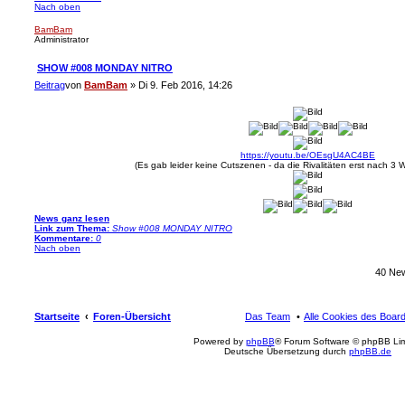
Nach oben
BamBam
Administrator
SHOW #008 MONDAY NITRO
Beitrag
von
BamBam
»
Di 9. Feb 2016, 14:26
https://youtu.be/OEsgU4AC4BE
(Es gab leider keine Cutszenen - da die Rivalitäten erst nach 3
News ganz lesen
Link zum Thema:
Show #008 MONDAY NITRO
Kommentare:
0
Nach oben
40 Ne
Startseite
Foren-Übersicht
Das Team
Alle Cookies des Boar
Powered by
phpBB
® Forum Software © phpBB Lim
Deutsche Übersetzung durch
phpBB.de